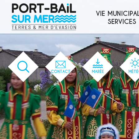
'166' / '1' / '166' / '166' / '166' / '166'
VIE MUNICIPAL
SERVICES
CONTACT
MARÉE
MÉTÉ