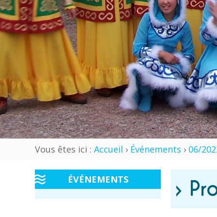
Vous êtes ici :
Accueil
›
Événements
›
06/202
ÉVÉNEMENTS
› Pr