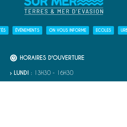
TÉS
ÉVÉNEMENTS
ON VOUS INFORME
ECOLES
UR
HORAIRES D'OUVERTURE
› LUNDI
: 13H30 - 16H30
› MARDI
: 9H00 - 12H30
ET
13H30 - 16H30
› MERCREDI
: 9H00 - 12H30
› JEUDI
: 9H00 - 12H30
› VENDREDI
: 9H00 - 12H30