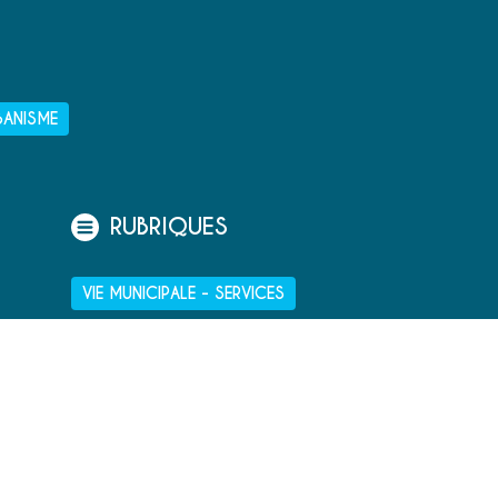
BANISME
RUBRIQUES
VIE MUNICIPALE - SERVICES
TOURISME ET PATRIMOINE
CULTURE ET LOISIRS
VIVRE À PORT-BAIL-SUR-MER
ENFANCE - ÉDUCATION - JEUNESSE