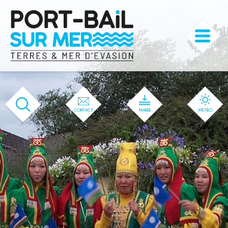
'166' / '1' / '166' / '166' / '166' / '166'
CONTACT
MARÉE
MÉTÉO