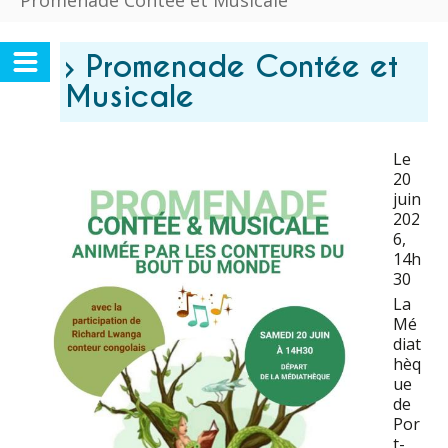
Promenade Contée et Musicale
› Promenade Contée et
Musicale
Le
20
juin
202
6
,
14h
30
La
Mé
diat
hèq
ue
de
Por
t-