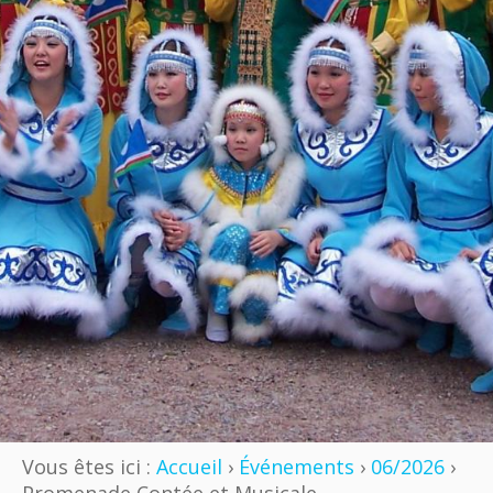
Vous êtes ici :
Accueil
›
Événements
›
06/2026
›