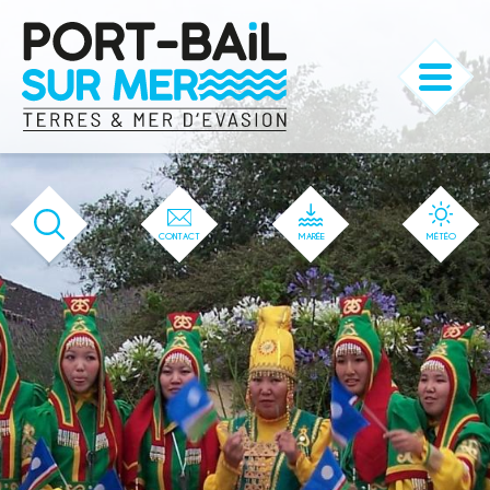
'166' / '1' / '166' / '166' / '166' / '166'
CONTACT
MARÉE
MÉTÉO