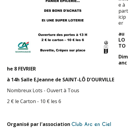
e à
part
icip
er
au
LO
TO
Dim
anc
he 8 FEVRIER
à 14h Salle E.Jeanne de SAINT-LÔ D'OURVILLE
Nombreux Lots - Ouvert à Tous
2 € le Carton - 10 € les 6
Organisé par l'association
Club Arc en Ciel