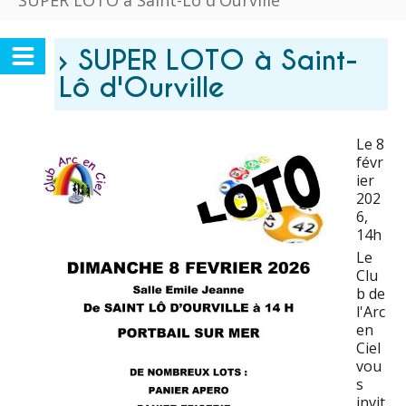
SUPER LOTO à Saint-Lô d'Ourville
› SUPER LOTO à Saint-
Lô d'Ourville
Le 8
févr
ier
202
6
,
14h
Le
Clu
b de
l'Arc
en
Ciel
vou
s
invit