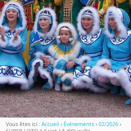
Vous êtes ici :
Accueil
›
Événements
›
02/2026
›