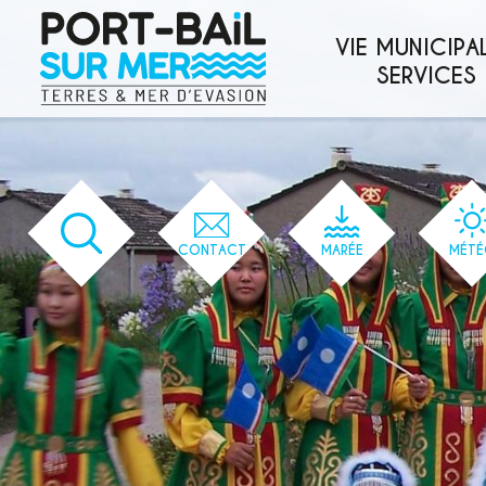
'166' / '1' / '166' / '166' / '166' / '166'
VIE MUNICIPAL
SERVICES
CONTACT
MARÉE
MÉTÉ