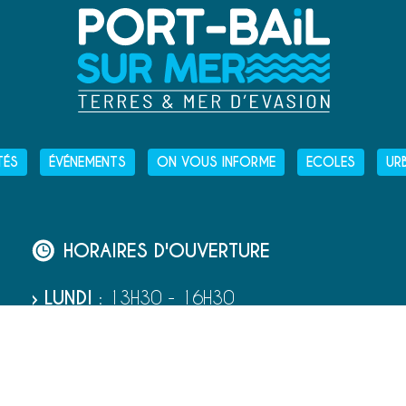
TÉS
ÉVÉNEMENTS
ON VOUS INFORME
ECOLES
UR
HORAIRES D'OUVERTURE
› LUNDI
: 13H30 - 16H30
› MARDI
: 9H00 - 12H30
ET
13H30 - 16H30
› MERCREDI
: 9H00 - 12H30
› JEUDI
: 9H00 - 12H30