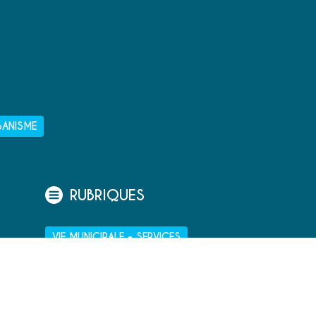
BANISME
RUBRIQUES
VIE MUNICIPALE - SERVICES
TOURISME ET PATRIMOINE
CULTURE ET LOISIRS