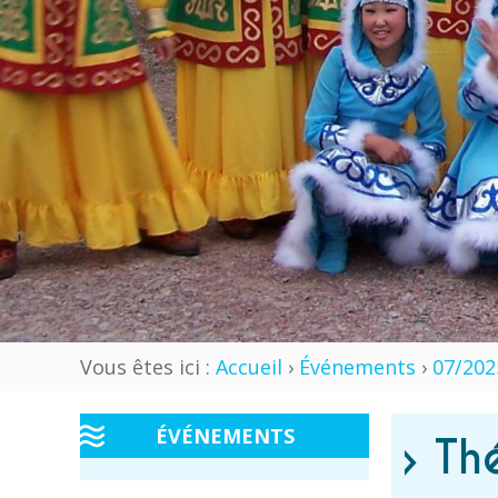
Vous êtes ici :
Accueil
›
Événements
›
07/202
ÉVÉNEMENTS
› Th