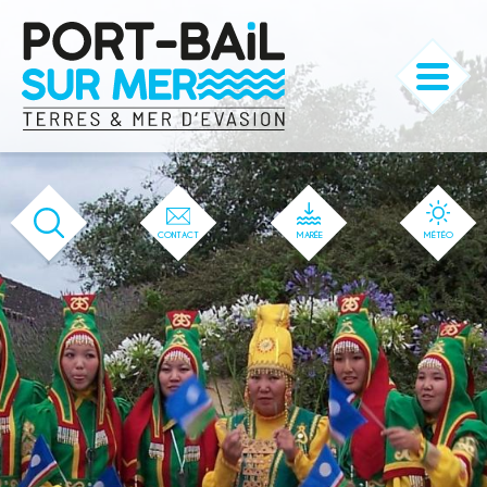
'166' / '1' / '166' / '166' / '166' / '166'
CONTACT
MARÉE
MÉTÉO