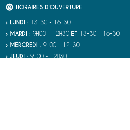
HORAIRES D'OUVERTURE
› LUNDI
: 13H30 - 16H30
› MARDI
: 9H00 - 12H30
ET
13H30 - 16H30
› MERCREDI
: 9H00 - 12H30
› JEUDI
: 9H00 - 12H30
› VENDREDI
: 9H00 - 12H30
› SAMEDI
: 9H00 - 12H00
RUBRIQUES
VIE MUNICIPALE - SERVICES
TOURISME ET PATRIMOINE
CULTURE ET LOISIRS