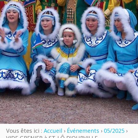
Vous êtes ici :
Accueil
›
Événements
›
05/2025
›