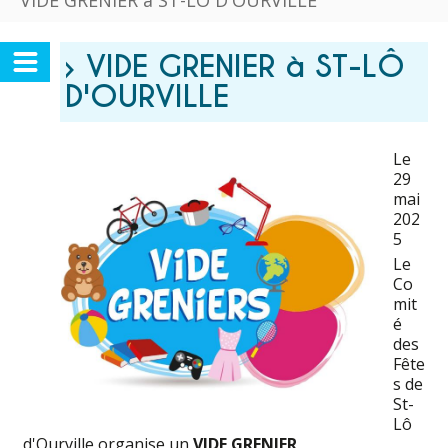
VIDE GRENIER à ST-LÔ D'OURVILLE
› VIDE GRENIER à ST-LÔ
D'OURVILLE
Le
29
mai
202
5
Le
Co
mit
é
des
Fête
s de
St-
Lô
d'Ourville organise un
VIDE GRENIER