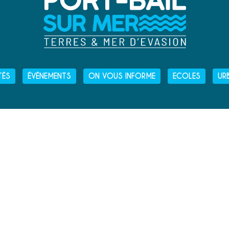
TÉS
ÉVÉNEMENTS
ON VOUS INFORME
ECOLES
UR
HORAIRES D'OUVERTURE
› LUNDI
: 13H30 - 16H30
› MARDI
: 9H00 - 12H30
ET
13H30 - 16H30
› MERCREDI
: 9H00 - 12H30
› JEUDI
: 9H00 - 12H30