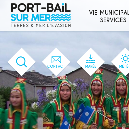
'166' / '1' / '166' / '166' / '166' / '166'
VIE MUNICIPAL
SERVICES
CONTACT
MARÉE
MÉTÉ