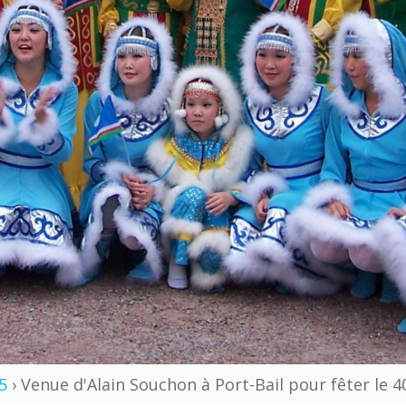
5
› Venue d'Alain Souchon à Port-Bail pour fêter le 