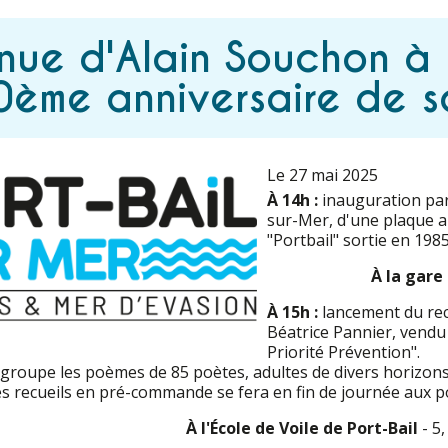
nue d'Alain Souchon à P
0ème anniversaire de 
Le 27 mai 2025
À 14h :
inauguration pa
sur-Mer, d'une plaque a
"Portbail" sortie en 1985
À la gare
À 15h :
lancement du rec
Béatrice Pannier, vendu
Priorité Prévention".
egroupe les poèmes de 85 poètes, adultes de divers horizons e
s recueils en pré-commande se fera en fin de journée aux po
À l'École de Voile de Port-Bail
- 5,