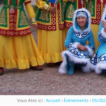
Vous êtes ici :
Accueil
›
Événements
›
05/202