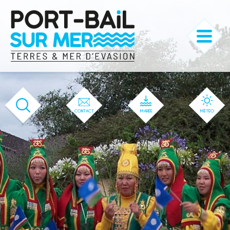
'166' / '1' / '166' / '166' / '166' / '166'
CONTACT
MARÉE
MÉTÉO