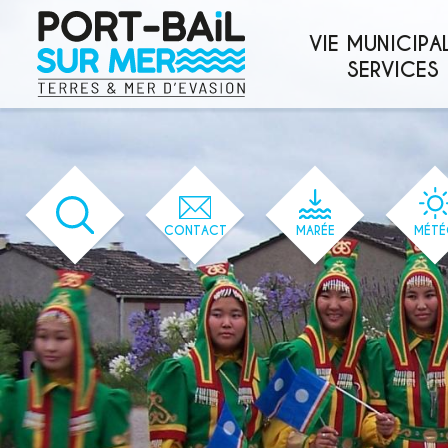
'166' / '1' / '166' / '166' / '166' / '166'
VIE MUNICIPAL
SERVICES
CONTACT
MARÉE
MÉTÉ