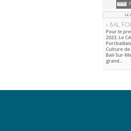
Le 
› BAL FO
Pour le pr
2023, Le C
Portbaillai
Culture de 
Bail-Sur-M
grand...