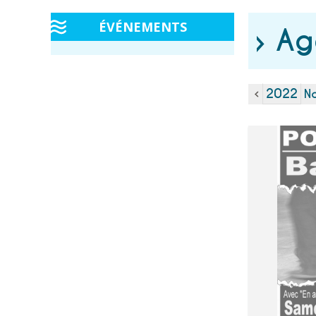
ÉVÉNEMENTS
› Ag
2022
N