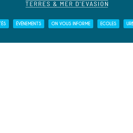
TÉS
ÉVÉNEMENTS
ON VOUS INFORME
ECOLES
UR
HORAIRES D'OUVERTURE
› LUNDI
: 13H30 - 16H30
› MARDI
: 9H00 - 12H30
ET
13H30 - 16H30
› MERCREDI
: 9H00 - 12H30
› JEUDI
: 9H00 - 12H30
› VENDREDI
: 9H00 - 12H30
› SAMEDI
: 9H00 - 12H00