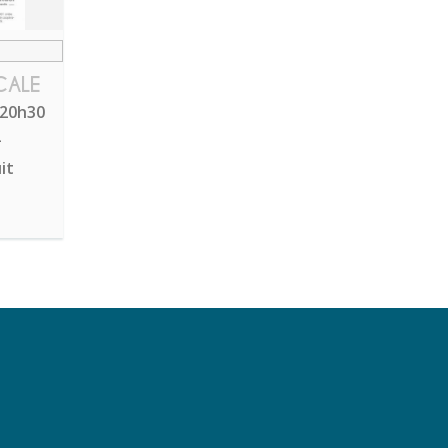
CALE
 20h30
-
it