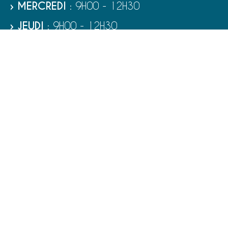
› MERCREDI
: 9H00 - 12H30
› JEUDI
: 9H00 - 12H30
› VENDREDI
: 9H00 - 12H30
› SAMEDI
: 9H00 - 12H00
RUBRIQUES
VIE MUNICIPALE - SERVICES
TOURISME ET PATRIMOINE
CULTURE ET LOISIRS
VIVRE À PORT-BAIL-SUR-MER
ENFANCE - ÉDUCATION - JEUNESSE