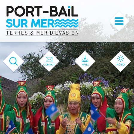
'166' / '1' / '166' / '166' / '166' / '166'
CONTACT
MARÉE
MÉTÉO