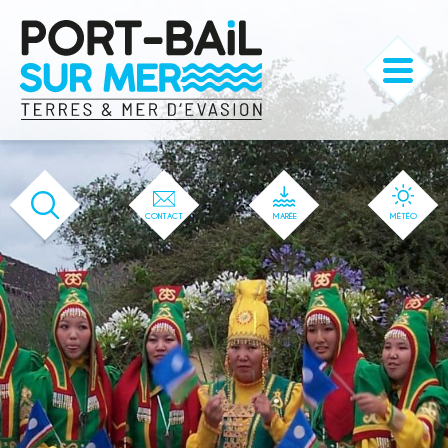
'166' / '1' / '166' / '166' / '166' / '166'
CONTACT
MARÉE
MÉTÉO