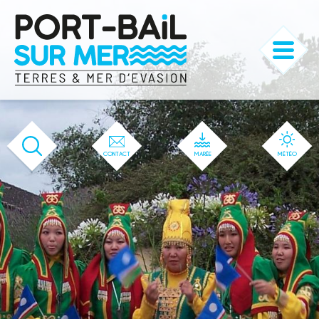
'166' / '1' / '166' / '166' / '166' / '166'
CONTACT
MARÉE
MÉTÉO