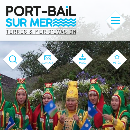
'166' / '1' / '166' / '166' / '166' / '166'
CONTACT
MARÉE
MÉTÉO