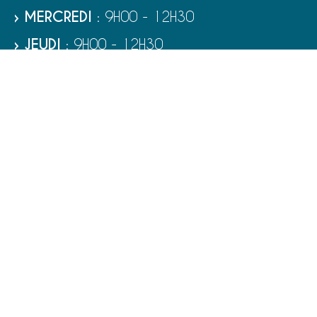
› MERCREDI
: 9H00 - 12H30
› JEUDI
: 9H00 - 12H30
› VENDREDI
: 9H00 - 12H30
› SAMEDI
: 9H00 - 12H00
RUBRIQUES
VIE MUNICIPALE - SERVICES
TOURISME ET PATRIMOINE
CULTURE ET LOISIRS
VIVRE À PORT-BAIL-SUR-MER
ENFANCE - ÉDUCATION - JEUNESSE