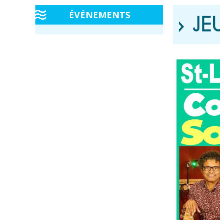
ÉVÉNEMENTS
› JE