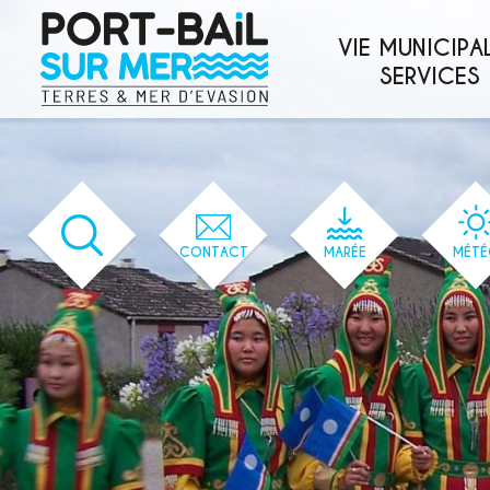
'166' / '1' / '166' / '166' / '166' / '166'
VIE MUNICIPAL
SERVICES
CONTACT
MARÉE
MÉTÉ