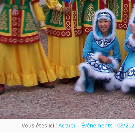
Vous êtes ici :
Accueil
›
Événements
›
08/202