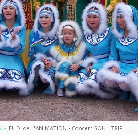
4
› JEUDI de L'ANIMATION - Concert SOUL TRIP