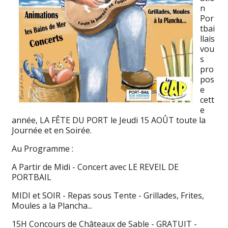
n
Por
tbai
llais
vou
s
pro
pos
e
cett
e
année, LA FÊTE DU PORT le Jeudi 15 AOÛT toute la
Journée et en Soirée.
Au Programme :
A Partir de Midi - Concert avec LE REVEIL DE
PORTBAIL
MIDI et SOIR - Repas sous Tente - Grillades, Frites,
Moules a la Plancha...
15H Concours de Châteaux de Sable - GRATUIT -