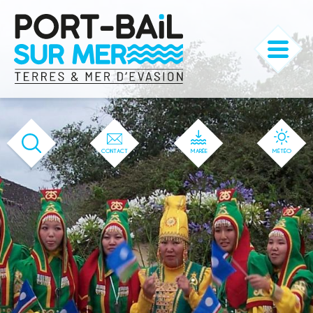
'166' / '1' / '166' / '166' / '166' / '166'
CONTACT
MARÉE
MÉTÉO