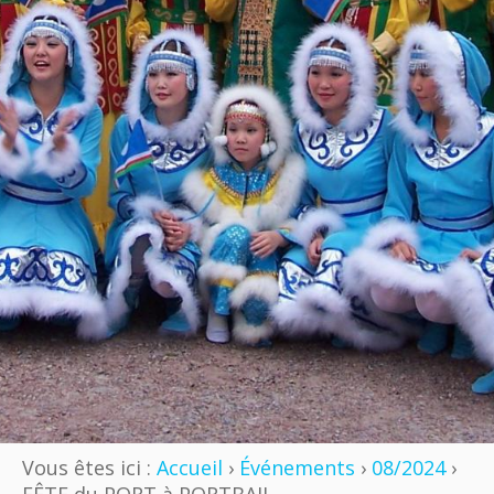
Vous êtes ici :
Accueil
›
Événements
›
08/2024
›