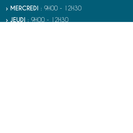
› MERCREDI
: 9H00 - 12H30
› JEUDI
: 9H00 - 12H30
› VENDREDI
: 9H00 - 12H30
› SAMEDI
: 9H00 - 12H00
RUBRIQUES
VIE MUNICIPALE - SERVICES
TOURISME ET PATRIMOINE
CULTURE ET LOISIRS
VIVRE À PORT-BAIL-SUR-MER
ENFANCE - ÉDUCATION - JEUNESSE