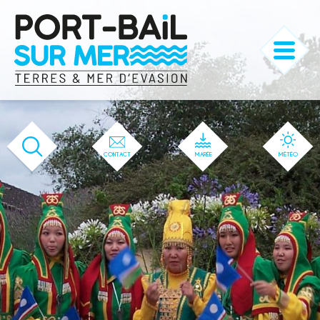
'166' / '1' / '166' / '166' / '166' / '166'
CONTACT
MARÉE
MÉTÉO