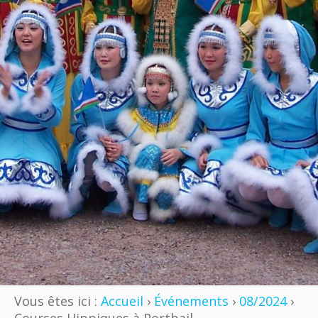
Vous êtes ici :
Accueil
›
Événements
›
08/2024
›