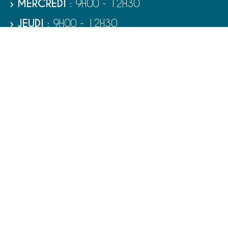
› MERCREDI
: 9H00 - 12H30
› JEUDI
: 9H00 - 12H30
› VENDREDI
: 9H00 - 12H30
› SAMEDI
: 9H00 - 12H00
RUBRIQUES
VIE MUNICIPALE - SERVICES
TOURISME ET PATRIMOINE
CULTURE ET LOISIRS
VIVRE À PORT-BAIL-SUR-MER
ENFANCE - ÉDUCATION - JEUNESSE