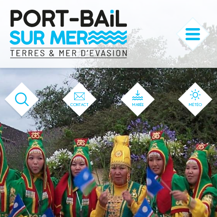
'166' / '1' / '166' / '166' / '166' / '166'
CONTACT
MARÉE
MÉTÉO