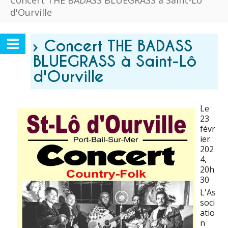
Concert THE BADASS BLUEGRASS à Saint-Lô
d'Ourville
› Concert THE BADASS
BLUEGRASS à Saint-Lô
d'Ourville
Le
23
févr
ier
202
4
,
20h
30
L'As
soci
atio
n