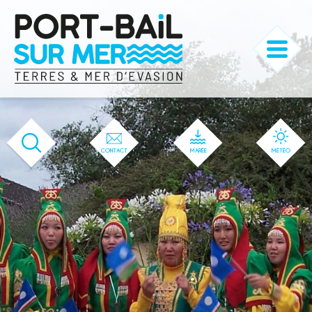
'166' / '1' / '166' / '166' / '166' / '166'
CONTACT
MARÉE
MÉTÉO