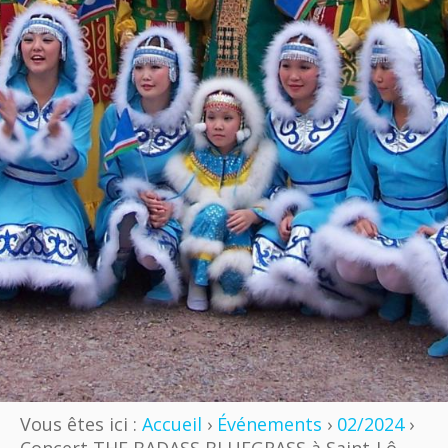
Vous êtes ici :
Accueil
›
Événements
›
02/2024
›