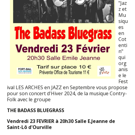
"Jaz
z et
Mu
siqu
es
en
Cot
enti
n"
qui
org
anis
e le
Fest
ival LES ARCHES en JAZZ en Septembre vous propose
pour son concert d'Hiver 2024, de la musique Contry-
Folk avec le groupe
THE BADASS BLUEGRASS
Vendredi 23 FEVRIER à 20h30 Salle E.Jeanne de
Saint-Lô d'Ourville