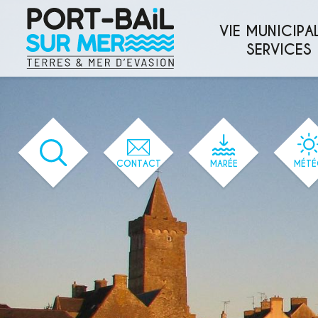
'36' / '33' / '32' / '1' / '36' / '36'
VIE MUNICIPAL
SERVICES
CONTACT
MARÉE
MÉTÉ