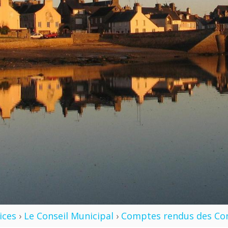
vices
›
Le Conseil Municipal
›
Comptes rendus des Con