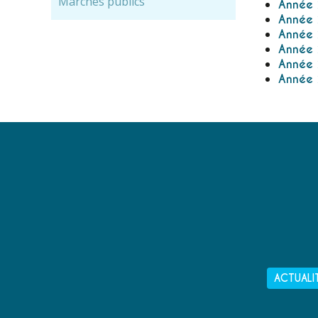
Marchés publics
Année
Année
Année
Année
Année
Année
ACTUALI