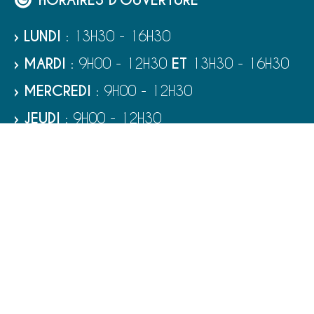
› LUNDI
: 13H30 - 16H30
› MARDI
: 9H00 - 12H30
ET
13H30 - 16H30
› MERCREDI
: 9H00 - 12H30
› JEUDI
: 9H00 - 12H30
› VENDREDI
: 9H00 - 12H30
› SAMEDI
: 9H00 - 12H00
RUBRIQUES
VIE MUNICIPALE - SERVICES
TOURISME ET PATRIMOINE
CULTURE ET LOISIRS
VIVRE À PORT-BAIL-SUR-MER