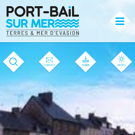
'36' / '33' / '32' / '1' / '36' / '36'
CONTACT
MARÉE
MÉTÉO