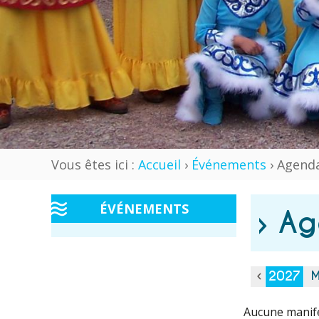
Vous êtes ici :
Accueil
›
Événements
› Agenda
ÉVÉNEMENTS
› Ag
2027
M
Aucune manife