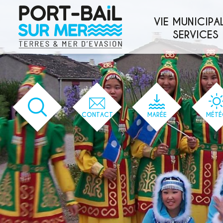
'166' / '1' / '166' / '166' / '166' / '166'
VIE MUNICIPAL
SERVICES
CONTACT
MARÉE
MÉTÉ