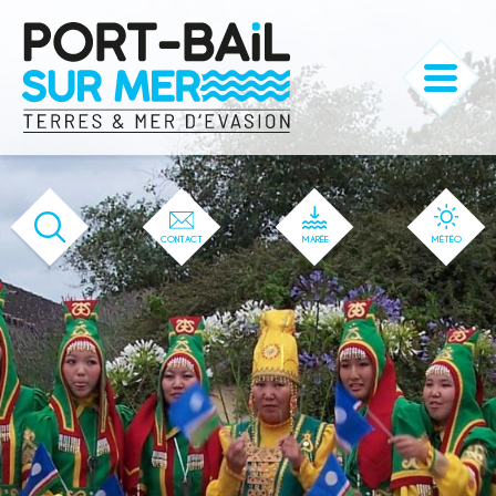
'166' / '1' / '166' / '166' / '166' / '166'
CONTACT
MARÉE
MÉTÉO