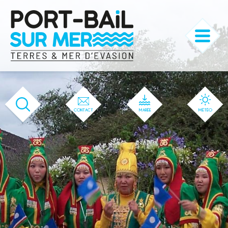
'166' / '1' / '166' / '166' / '166' / '166'
CONTACT
MARÉE
MÉTÉO