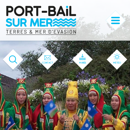
'166' / '1' / '166' / '166' / '166' / '166'
CONTACT
MARÉE
MÉTÉO